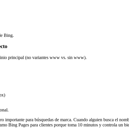
de Bing.
ecto
minio principal (no variantes www vs. sin www).
px)
onal.
ro importante para búsquedas de marca. Cuando alguien busca el nombre
lamo Bing Pages para clientes porque toma 10 minutos y controla un bie