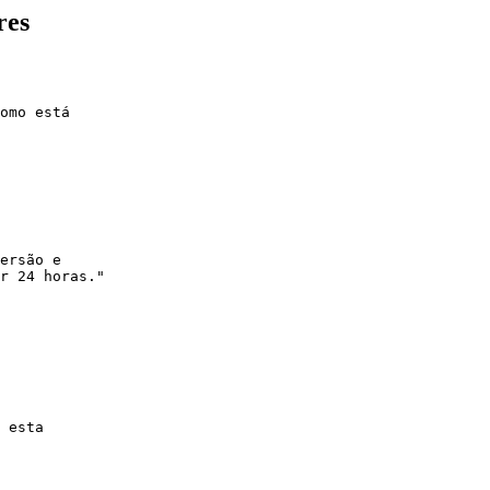
res
omo está

ersão e

r 24 horas."

 esta
