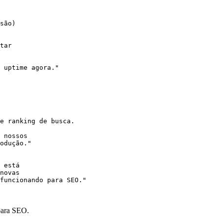
são)

tar

e ranking de busca.

 nossos

odução."

 está

novas

funcionando para SEO."

para SEO.