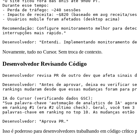
"O site ficou fora das 8h15 até 9h00 PT.

Durante esse tempo:

- Perda de tráfego: ~240 sessões

- Impacto de receita: ~$820 (baseado em avg receita/ses
- Usuários mobile foram afetados (desktop acima)

Recomendação: Configure monitoramento melhor para detec
interrupções mais rápido."

Novamente, tudo no Cursor. Sem troca de contexto.
Desenvolvedor Revisando Código
Desenvolvedor revisa PR de outro dev que afeta sinais d
Desenvolvedor: "Antes de aprovar, deixa eu verificar se
rankings mudaram desde que essas mudanças foram para pr
IA do Cursor (verificando dados GSC):

"Sua palavra-chave 'automação de analytics de IA' agora
em ranking #1 (era #2 último check). Geral, você tem 3 
palavras-chave em ranking no top 10. As mudanças estão 
Isso é poderoso para desenvolvedores trabalhando em código crítico 