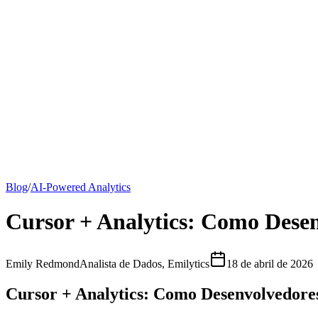
Todos os artigos
Guia do Google Analytics
Guia SEO
Preços
Diz olá à Emily
Blog
/
AI-Powered Analytics
Cursor + Analytics: Como Dese
Emily Redmond
Analista de Dados, Emilytics
18 de abril de 2026
Cursor + Analytics: Como Desenvolvedor