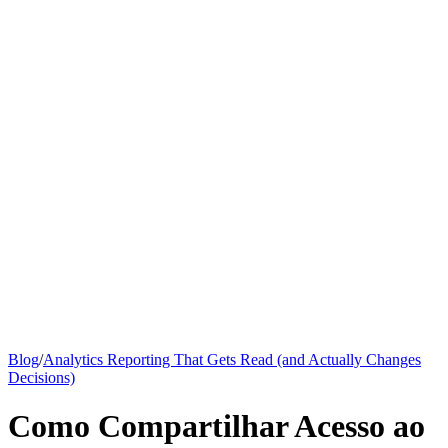
Base de conhecimento
Todos os artigos
Guia do Google Analytics
Guia SEO
Preços
Diz olá à Emily
Blog
/
Analytics Reporting That Gets Read (and Actually Changes
Decisions)
Como Compartilhar Acesso ao