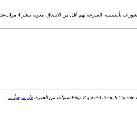
انشر 1–2 منشور أسبوعي
قل مرحباً →