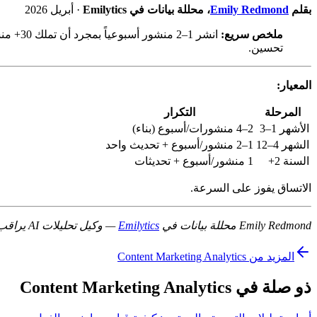
بقلم
Emily Redmond
، محللة بيانات في Emilytics
· أبريل 2026
ملخص سريع:
تحسين.
المعيار:
المرحلة
التكرار
الأشهر 1–3
2–4 منشورات/أسبوع (بناء)
الشهر 4–12
1–2 منشور/أسبوع + تحديث واحد
السنة 2+
1 منشور/أسبوع + تحديثات
الاتساق يفوز على السرعة.
Emily Redmond محللة بيانات في
Emilytics
— وكيل تحليلات AI يراقب GA4، Search Console، و Bing. 8 سنوات من الخبرة.
المزيد من Content Marketing Analytics
ذو صلة في Content Marketing Analytics