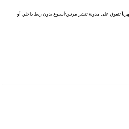
اً بمجرد أن تملك 30+ منشورات تأسيسية. السرعة تهم أقل من الاتساق. مدونة تنشر 4 مرات/شهرياً تتفوق على مدونة تنشر مرتين/أسبوع بدون ربط داخلي أو