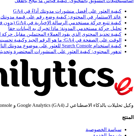
أساسي
تحليلات التسويق بالمحتوى: كيفية قياس ما ينجح بالفعل
كيفية العثور على أفضل منشورات مدونتك أداءً في GA4
عائد الاستثمار في المحتوى: كيفية وضع رقم على قيمة مدونتك
كيفية تتبع حركة مستخدمي الرسالة الإخبارية في GA4 (بدون فوضى UTM)
تحليل حركة مستخدمي المدونة: ماذا تخبرك به البيانات حقاً
كيفية تحديد المحتوى الذي يقود العملاء المحتملين مقابل حرك
الوقت على الصفحة في GA4: ما هو الرقم الجيد وكيفية تحسينه
كيفية استخدام Search Console للعثور على موضوع مدونتك التالي
تدهور المحتوى: كيفية العثور على المنشورات المحتضرة وتحديثه
وكيل تحليلات بالذكاء الاصطناعي لـ Google Analytics (GA4) و Google Search Console و Bing Webmaster. يعمل مع Claude و Cursor و Codex وأي وكيل ذكاء اصطناعي عبر MCP.
المنتج
سياسة الخصوصية
شروط الخدمة