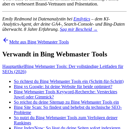
aber es verbessert Brand-Vertrauen und Präsentation.
Emily Redmond ist Datenanalystin bei
Emilytics
– dem KI-
Analytics-Agent, der deine GA4-, Search-Console- und Bing-Daten
überwacht. 8 Jahre Erfahrung.
Sag mir Bescheid →
Mehr aus Bing Webmaster Tools
Verwandt in Bing Webmaster Tools
Hauptartikel
Bing Webmaster Tools: Der vollständige Leitfaden für
SEOs (2026)
So richtest du Bing Webmaster Tools ein (Schritt-für-Schritt)
Bing vs Google: Ist deine Website für beide optimiert?
Bing Webmaster Tools Keyword-Recherche: Verstecktes
Juwel oder Gimmick?
So reichst du deine Sitemap zu Bing Webmaster Tools ein
Bing Site Scan: So findest und behebst du technische SEO-
Probleme
So nutzt du Bing Webmaster Tools zum Verfolgen deiner
Rankings
Bing IndexNow: So lässt du deine Seiten sofort indexieren