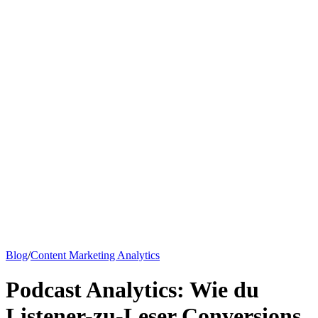
Wissensdatenbank
Alle Artikel
Google-Analytics-Guide
SEO-Guide
Preise
Sag Emily Hallo
Blog
/
Content Marketing Analytics
Podcast Analytics: Wie du
Listener-zu-Leser Conversions