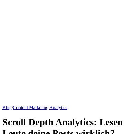
Wissensdatenbank
Alle Artikel
Google-Analytics-Guide
SEO-Guide
Preise
Sag Emily Hallo
Blog
/
Content Marketing Analytics
Scroll Depth Analytics: Lesen
Leute deine Posts wirklich?