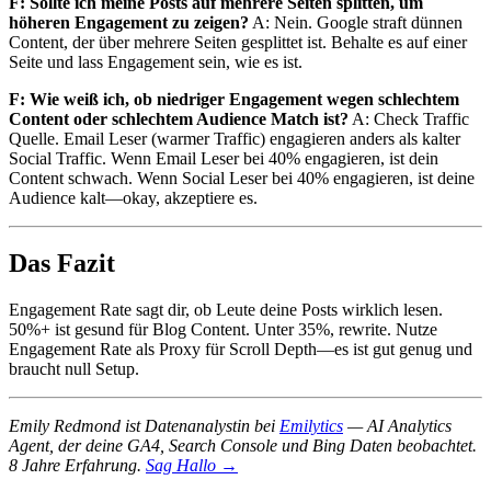
F: Sollte ich meine Posts auf mehrere Seiten splitten, um
höheren Engagement zu zeigen?
A: Nein. Google straft dünnen
Content, der über mehrere Seiten gesplittet ist. Behalte es auf einer
Seite und lass Engagement sein, wie es ist.
F: Wie weiß ich, ob niedriger Engagement wegen schlechtem
Content oder schlechtem Audience Match ist?
A: Check Traffic
Quelle. Email Leser (warmer Traffic) engagieren anders als kalter
Social Traffic. Wenn Email Leser bei 40% engagieren, ist dein
Content schwach. Wenn Social Leser bei 40% engagieren, ist deine
Audience kalt—okay, akzeptiere es.
Das Fazit
Engagement Rate sagt dir, ob Leute deine Posts wirklich lesen.
50%+ ist gesund für Blog Content. Unter 35%, rewrite. Nutze
Engagement Rate als Proxy für Scroll Depth—es ist gut genug und
braucht null Setup.
Emily Redmond ist Datenanalystin bei
Emilytics
— AI Analytics
Agent, der deine GA4, Search Console und Bing Daten beobachtet.
8 Jahre Erfahrung.
Sag Hallo →