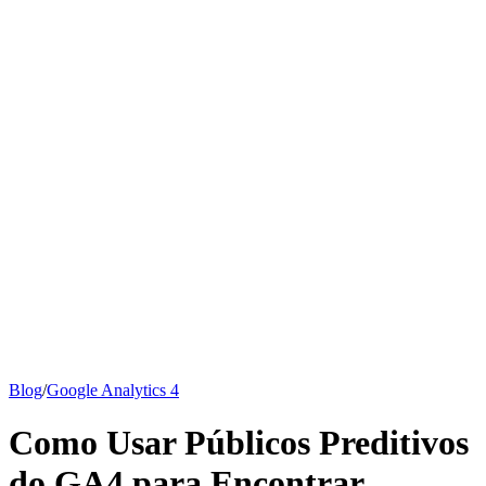
Base de conhecimento
Todos os artigos
Guia do Google Analytics
Guia SEO
Preços
Diz olá à Emily
Blog
/
Google Analytics 4
Como Usar Públicos Preditivos
do GA4 para Encontrar