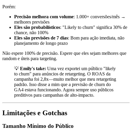
Porém:
Precisão melhora com volume
: 1.000+ conversões/mês →
melhores previsões
Eles são probabilísticos
: "Likely to churn" significa 30% de
chance, não 100%
Eles são previsões de 7 dias
: Bom para ação imediata, não
planejamento de longo prazo
Não espere 100% de precisão. Espere que eles sejam melhores que
random e úteis para targeting.
💡
Emily's take:
Uma vez exportei um público "likely
to churn" para anúncios de retargeting. O ROAS da
campanha foi 2,8x—muito melhor que meu retargeting
padrão. Isso disse a mim que a previsão de churn do
GA4 estava funcionando. Agora sempre uso públicos
preditivos para campanhas de alto-impacto.
Limitações e Gotchas
Tamanho Mínimo do Público